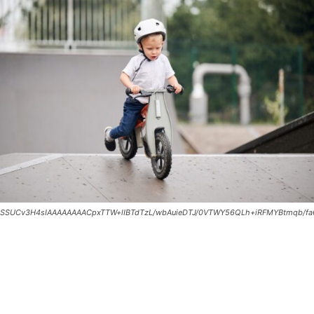
SSUCv3H4sIAAAAAAAACpxTTW+lIBTdTzL/wbAuieDTJ/0VTWY56QLh+iRFMYBtmqb/fa6