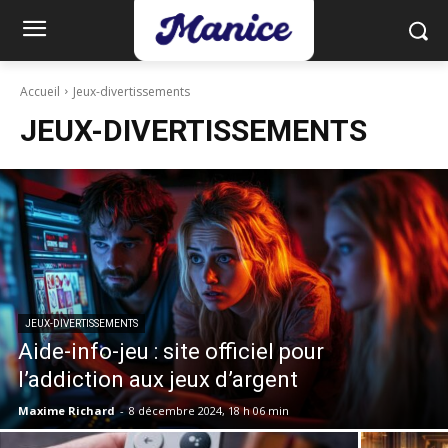
Accueil
Jeux-divertissements
JEUX-DIVERTISSEMENTS
JEUX-DIVERTISSEMENTS
Aide-info-jeu : site officiel pour
l’addiction aux jeux d’argent
Maxime Richard
-
8 décembre 2024, 18 h 06 min