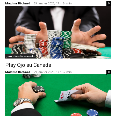
Maxime Richard
-
29 janvier 2023, 17 h 54 min
0
Jeux-divertissements
Play Ojo au Canada
Maxime Richard
-
29 janvier 2023, 17 h 52 min
0