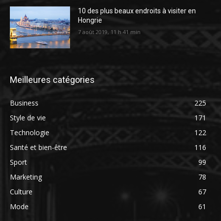
10 des plus beaux endroits à visiter en
Hongrie
7 août 2019, 11 h 41 min
Meilleures catégories
Business
225
Style de vie
171
Technologie
122
Santé et bien-être
116
Sport
99
Marketing
78
Culture
67
Mode
61