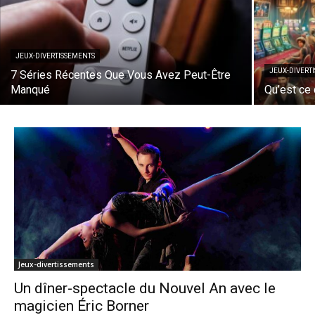
JEUX-DIVERTISSEMENTS
JEUX-DIVERT
7 Séries Récentes Que Vous Avez Peut-Être
Manqué
Qu’est ce
Jeux-divertissements
Un dîner-spectacle du Nouvel An avec le
magicien Éric Borner