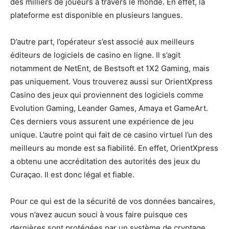
des milliers de joueurs à travers le monde. En effet, la
plateforme est disponible en plusieurs langues.
D’autre part, l’opérateur s’est associé aux meilleurs
éditeurs de logiciels de casino en ligne. Il s’agit
notamment de NetEnt, de Bestsoft et 1X2 Gaming, mais
pas uniquement. Vous trouverez aussi sur OrientXpress
Casino des jeux qui proviennent des logiciels comme
Evolution Gaming, Leander Games, Amaya et GameArt.
Ces derniers vous assurent une expérience de jeu
unique. L’autre point qui fait de ce casino virtuel l’un des
meilleurs au monde est sa fiabilité. En effet, OrientXpress
a obtenu une accréditation des autorités des jeux du
Curaçao. Il est donc légal et fiable.
Pour ce qui est de la sécurité de vos données bancaires,
vous n’avez aucun souci à vous faire puisque ces
dernières sont protégées par un système de cryptage