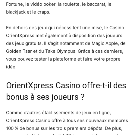
Fortune, le vidéo poker, la roulette, le baccarat, le
blackjack et le craps.
En dehors des jeux qui nécessitent une mise, le Casino
OrientXpress met également à disposition des joueurs
des jeux gratuits. Il s’agit notamment de Magic Apple, de
Golden Tsar et du Take Olympus. Grâce à ces derniers,
vous pouvez tester la plateforme et faire votre propre
idée.
OrientXpress Casino offre-t-il des
bonus à ses joueurs ?
Comme d’autres établissements de jeux en ligne,
OrientXpress Casino offre à tous ses nouveaux membres
100 % de bonus sur les trois premiers dépôts. De plus,