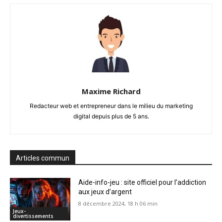
Maxime Richard
Redacteur web et entrepreneur dans le milieu du marketing
digital depuis plus de 5 ans.
Articles commun
Aide-info-jeu : site officiel pour l’addiction
aux jeux d’argent
8 décembre 2024, 18 h 06 min
Jeux-
divertissements