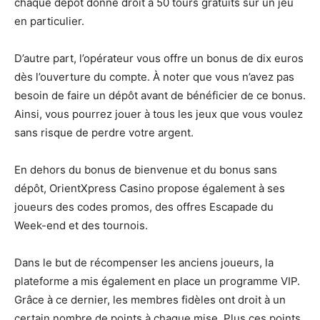
chaque dépôt donne droit à 50 tours gratuits sur un jeu
en particulier.
D’autre part, l’opérateur vous offre un bonus de dix euros
dès l’ouverture du compte. À noter que vous n’avez pas
besoin de faire un dépôt avant de bénéficier de ce bonus.
Ainsi, vous pourrez jouer à tous les jeux que vous voulez
sans risque de perdre votre argent.
En dehors du bonus de bienvenue et du bonus sans
dépôt, OrientXpress Casino propose également à ses
joueurs des codes promos, des offres Escapade du
Week-end et des tournois.
Dans le but de récompenser les anciens joueurs, la
plateforme a mis également en place un programme VIP.
Grâce à ce dernier, les membres fidèles ont droit à un
certain nombre de points à chaque mise. Plus ces points