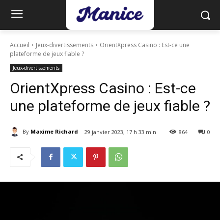
Accueil
Jeux-divertissements
OrientXpress Casino : Est-ce une
plateforme de jeux fiable ?
Jeux-divertissements
OrientXpress Casino : Est-ce
une plateforme de jeux fiable ?
By
Maxime Richard
29 janvier 2023, 17 h 33 min
864
0