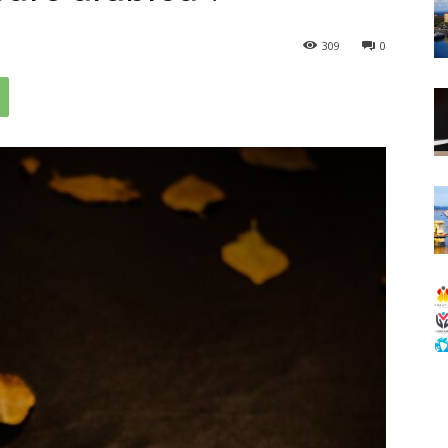
309
0