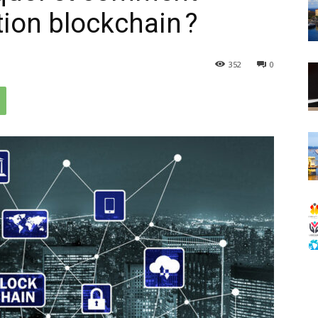
tion blockchain ?
352
0