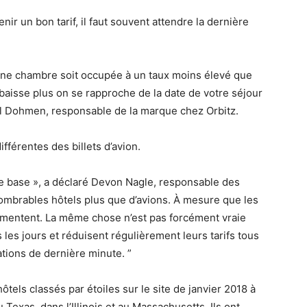
ir un bon tarif, il faut souvent attendre la dernière
’une chambre soit occupée à un taux moins élevé que
x baisse plus on se rapproche de la date de votre séjour
Mel Dohmen, responsable de la marque chez Orbitz.
fférentes des billets d’avion.
de base », a déclaré Devon Nagle, responsable des
nombrables hôtels plus que d’avions. À mesure que les
ugmentent. La même chose n’est pas forcément vraie
us les jours et réduisent régulièrement leurs tarifs tous
ations de dernière minute. ”
ôtels classés par étoiles sur le site de janvier 2018 à
Texas, dans l’Illinois et au Massachusetts. Ils ont