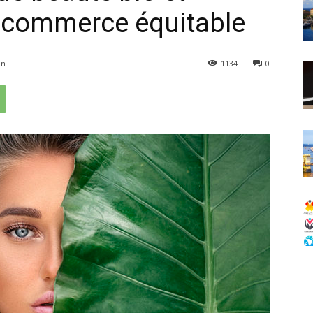
u commerce équitable
in
1134
0