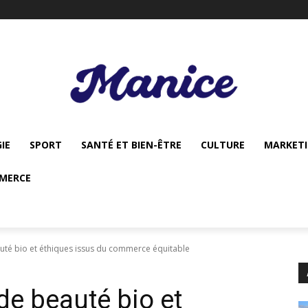
IE
SPORT
SANTÉ ET BIEN-ÊTRE
CULTURE
MARKET
MERCE
auté bio et éthiques issus du commerce équitable
 de beauté bio et