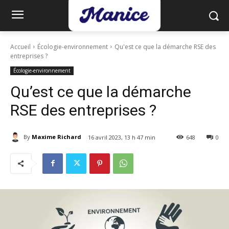
Accueil
Écologie-environnement
Qu'est ce que la démarche RSE des
entreprises ?
Écologie-environnement
Qu’est ce que la démarche
RSE des entreprises ?
By
Maxime Richard
16 avril 2023, 13 h 47 min
648
0