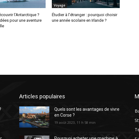
Voyage
ouvrir l’Antarctique ?
Étudier à l’étranger : pourquoi choisir
idées pour une aventure
une année scolaire en Irlande ?
lle
Articles populaires
M
?
Quels sont les avantages de vivre
B
en Corse ?
St
19 août 2023, 11 h 58 min
T
Sa
r
Pourquoi acheter une machine à