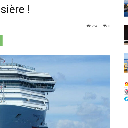
sière !
264
0