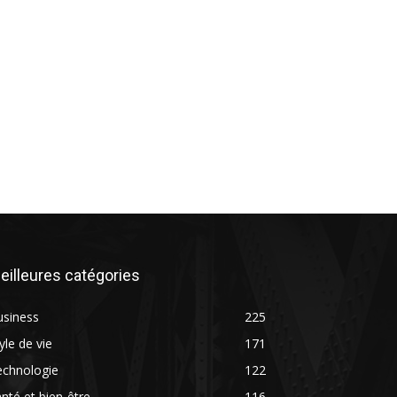
eilleures catégories
usiness
225
yle de vie
171
echnologie
122
nté et bien-être
116