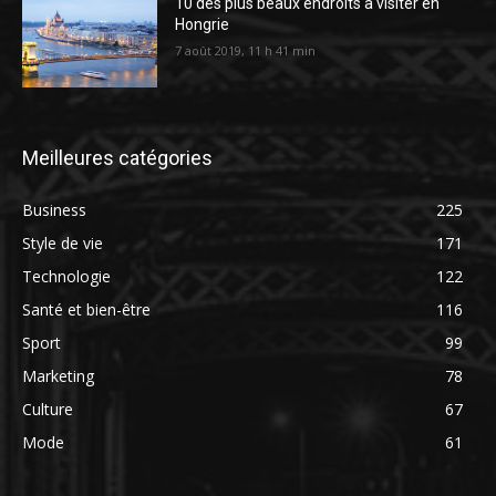
10 des plus beaux endroits à visiter en
Hongrie
7 août 2019, 11 h 41 min
Meilleures catégories
Business
225
Style de vie
171
Technologie
122
Santé et bien-être
116
Sport
99
Marketing
78
Culture
67
Mode
61