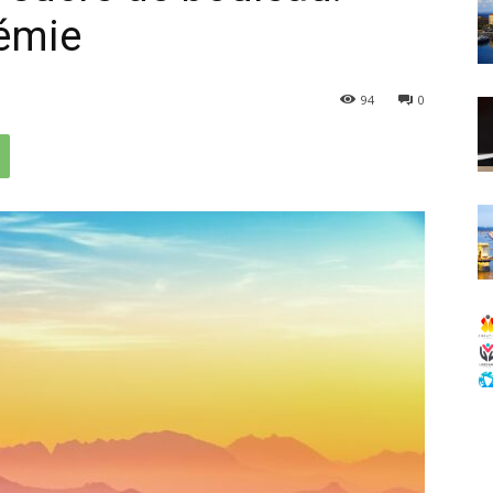
cémie
94
0