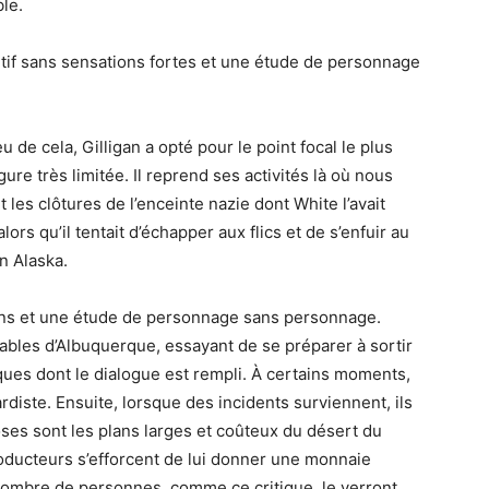
ble.
tif sans sensations fortes et une étude de personnage
 de cela, Gilligan a opté pour le point focal le plus
ure très limitée. Il reprend ses activités là où nous
t les clôtures de l’enceinte nazie dont White l’avait
ors qu’il tentait d’échapper aux flics et de s’enfuir au
n Alaska.
ssons et une étude de personnage sans personnage.
ables d’Albuquerque, essayant de se préparer à sortir
iques dont le dialogue est rempli. À certains moments,
rdiste. Ensuite, lorsque des incidents surviennent, ils
ses sont les plans larges et coûteux du désert du
ducteurs s’efforcent de lui donner une monnaie
nombre de personnes, comme ce critique, le verront