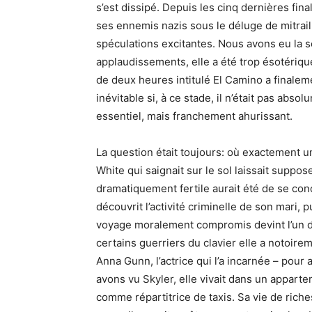
s’est dissipé. Depuis les cinq dernières fin
ses ennemis nazis sous le déluge de mitraillet
spéculations excitantes. Nous avons eu la s
applaudissements, elle a été trop ésotérique
de deux heures intitulé El Camino a finaleme
inévitable si, à ce stade, il n’était pas abso
essentiel, mais franchement ahurissant.
La question était toujours: où exactement u
White qui saignait sur le sol laissait suppose
dramatiquement fertile aurait été de se conc
découvrit l’activité criminelle de son mari,
voyage moralement compromis devint l’un de
certains guerriers du clavier elle a notoirem
Anna Gunn, l’actrice qui l’a incarnée – pour 
avons vu Skyler, elle vivait dans un apparte
comme répartitrice de taxis. Sa vie de rich