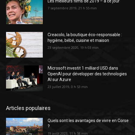
Les meilleurs films de 2019 – à ce jour
7 septembre 2019, 21 h 55 min
Creacolo, la boutique éco-responsable :
hygiène, bébé, cuisine et maison
23 septembre 2020, 19 h 03 min
Microsoft investit 1 milliard USD dans
OpenAI pour développer des technologies
AI sur Azure
23 juillet 2019, 0 h 53 min
Articles populaires
Quels sont les avantages de vivre en Corse
?
19 août 2023, 11 h 58 min