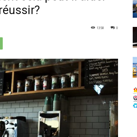
 réussir?
1358
0