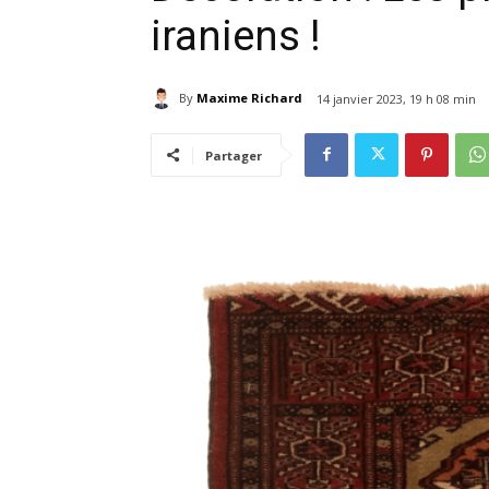
iraniens !
By
Maxime Richard
14 janvier 2023, 19 h 08 min
Partager