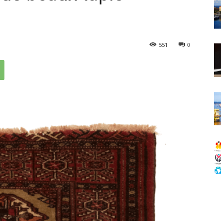
551
0