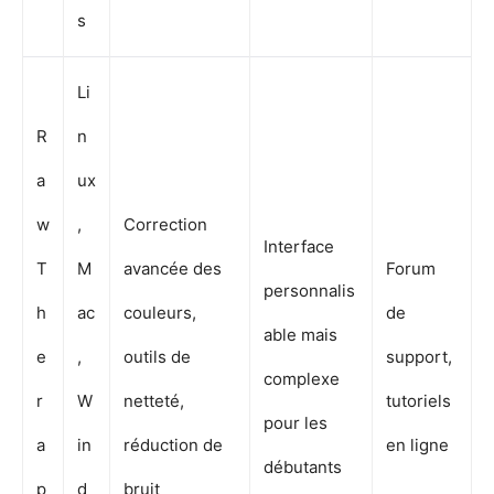
s
Li
R
n
a
ux
w
,
Correction
Interface
T
M
avancée des
Forum
personnalis
h
ac
couleurs,
de
able mais
e
,
outils de
support,
complexe
r
W
netteté,
tutoriels
pour les
a
in
réduction de
en ligne
débutants
p
d
bruit