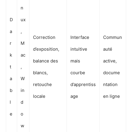
n
D
ux
a
,
Correction
Interface
Commun
r
M
d’exposition,
intuitive
auté
k
ac
balance des
mais
active,
t
,
blancs,
courbe
docume
a
W
retouche
d’apprentiss
ntation
b
in
locale
age
en ligne
l
d
e
o
w