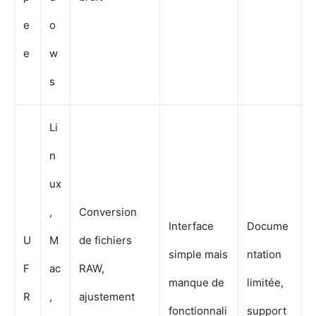
e
o
e
w
s
Li
n
ux
,
Conversion
Interface
Docume
U
M
de fichiers
simple mais
ntation
F
ac
RAW,
manque de
limitée,
R
,
ajustement
fonctionnali
support