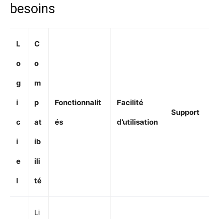
besoins
L
C
o
o
g
m
i
p
Fonctionnalit
Facilité
Support
c
at
és
d’utilisation
i
ib
e
ili
l
té
Li