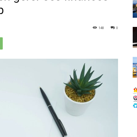
p
148
0