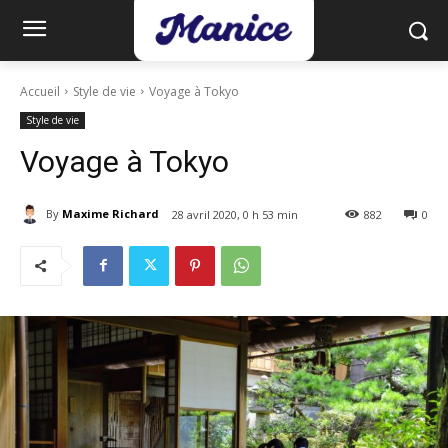
Accueil
Style de vie
Voyage à Tokyo
Style de vie
Voyage à Tokyo
By
Maxime Richard
28 avril 2020, 0 h 53 min
882
0