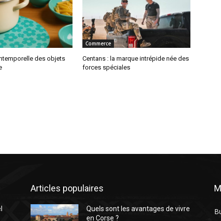
Commerce
intemporelle des objets
Centans : la marque intrépide née des
e
forces spéciales
Articles populaires
M
l
Quels sont les avantages de vivre
B
en Corse ?