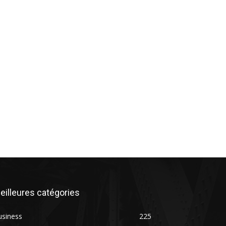
eilleures catégories
usiness
225