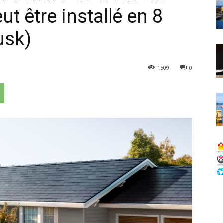
eut être installé en 8
usk)
1509
0