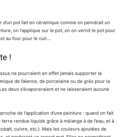
r d’un pot fait en céramique comme on peindrait un
ure, on l’applique sur le pot, on on vernit le pot pour
ot au four pour le cuir…
te !
essus ne pourraient en effet jamais supporter la
amique de faïence, de porcelaine ou de grès pour la
 Les deux s’évaporeraient et ne laisseraient aucune
pproche de l’application d’une peinture : quand on fait
e terre rendue liquide grâce à mélange à de l’eau, et à
cobalt, cuivre, etc.). Mais les couleurs ajoutées de
es, et garderont un aspect mat. Elles ne permettront