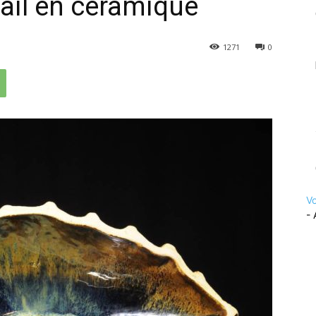
mail en céramique
1271
0
Vo
- 