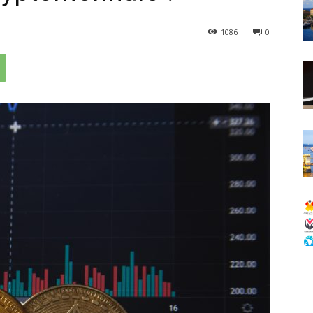
1086
0