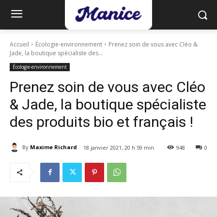
Accueil
Écologie-environnement
Prenez soin de vous avec Cléo &
Jade, la boutique spécialiste des...
Écologie-environnement
Prenez soin de vous avec Cléo
& Jade, la boutique spécialiste
des produits bio et français !
By
Maxime Richard
18 janvier 2021, 20 h 59 min
948
0