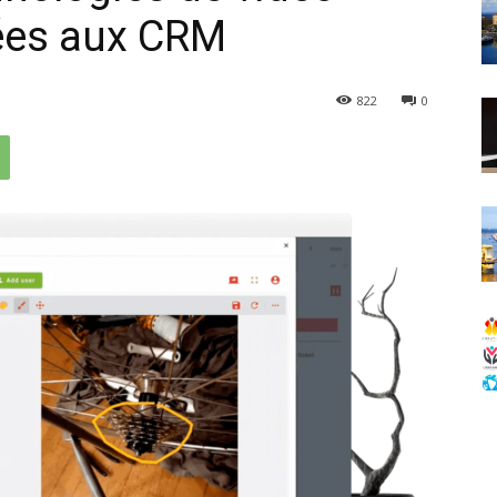
rées aux CRM
822
0