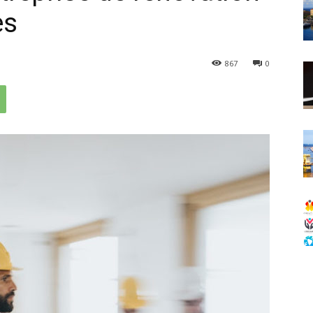
es
867
0