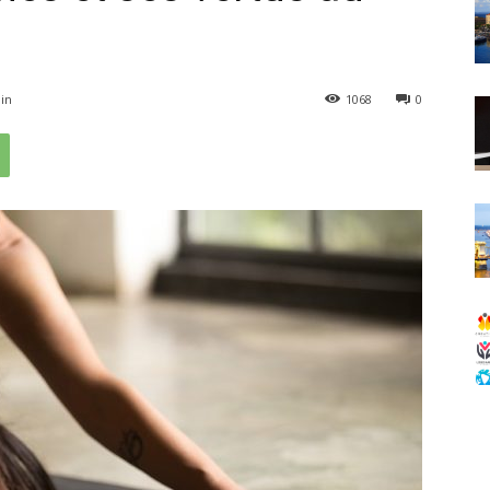
in
1068
0