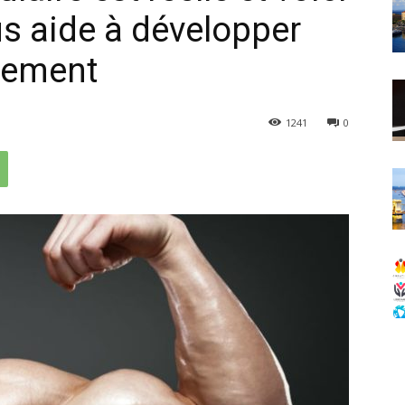
s aide à développer
dement
1241
0