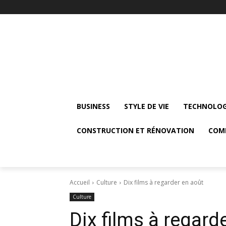
BUSINESS
STYLE DE VIE
TECHNOLOG
CONSTRUCTION ET RÉNOVATION
COM
Accueil
Culture
Dix films à regarder en août
Culture
Dix films à regard