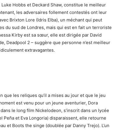
, Luke Hobbs et Deckard Shaw, constitue le meilleur
ntenant, les adversaires follement contestés ont leur
 avec Brixton Lore (Idris Elba), un méchant qui peut
s du sud de Londres, mais qui est en fait un terroriste
essa Kirby est sa sœur, elle est dirigée par David
nde, Deadpool 2 – suggère que personne n’est meilleur
ridiculement extravagantes.
 que les reliques qu’il a mises au jour et que le jeu
e moment est venu pour un jeune aventurier, Dora
e dans le long film Nickelodeon, s’inscrit dans un lycée
l Peña et Eva Longoria) disparaissent, elle retourne
eau et Boots the singe (doublée par Danny Trejo). L’un