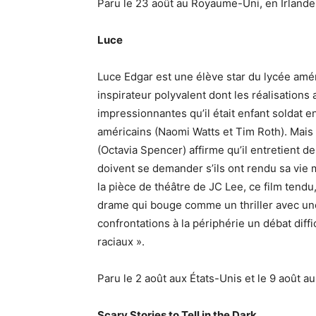
Paru le 23 août au Royaume-Uni, en Irlande
Luce
Luce Edgar est une élève star du lycée améric
inspirateur polyvalent dont les réalisations
impressionnantes qu’il était enfant soldat e
américains (Naomi Watts et Tim Roth). Mais p
(Octavia Spencer) affirme qu’il entretient 
doivent se demander s’ils ont rendu sa vie m
la pièce de théâtre de JC Lee, ce film tendu
drame qui bouge comme un thriller avec une 
confrontations à la périphérie un débat diffi
raciaux ».
Paru le 2 août aux États-Unis et le 9 août a
Scary Stories to Tell in the Dark