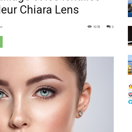
leur Chiara Lens
in
1078
0