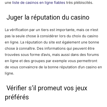
une
liste de casinos en ligne fiables
très plébiscités.
Juger la réputation du casino
La vérification par un tiers est importante, mais ce n’est
pas la seule chose à considérer lors du choix du casino
en ligne. La réputation du site est également une bonne
chose à connaître. Des informations qui peuvent être
trouvées sous forme d’avis, mais aussi dans des forums
en ligne et des groupes par exemple vous permettront
de vous convaincre de la bonne réputation d’un casino en
ligne.
Vérifier s’il promeut vos jeux
préférés