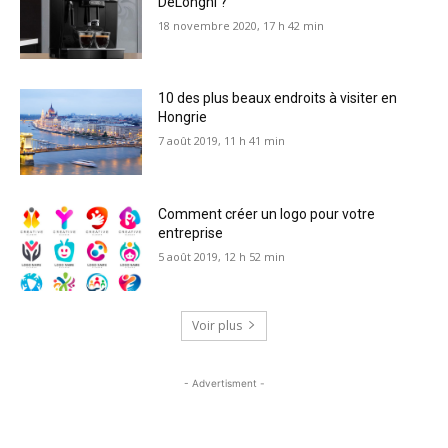
DeLonghi ?
18 novembre 2020, 17 h 42 min
10 des plus beaux endroits à visiter en
Hongrie
7 août 2019, 11 h 41 min
Comment créer un logo pour votre
entreprise
5 août 2019, 12 h 52 min
Voir plus
- Advertisment -