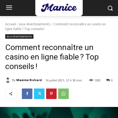
Accueil
Jeux-divertissements
Comment reconnaître un casino en
ligne fiable ? Top conseils !
Jeux-divertissements
Comment reconnaître un
casino en ligne fiable ? Top
conseils !
By
Maxime Richard
16 juillet 2021, 12 h 50 min
1383
0