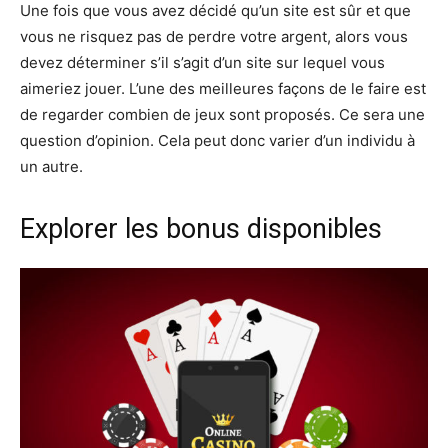
Une fois que vous avez décidé qu’un site est sûr et que
vous ne risquez pas de perdre votre argent, alors vous
devez déterminer s’il s’agit d’un site sur lequel vous
aimeriez jouer. L’une des meilleures façons de le faire est
de regarder combien de jeux sont proposés. Ce sera une
question d’opinion. Cela peut donc varier d’un individu à
un autre.
Explorer les bonus disponibles