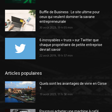
Buffle de Business : Le site ultime pour
ceux qui veulent dominer la savane
entrepreneuriale
30 août 2023, 19 h 05 min
6 incroyables « trucs » sur Twitter que
chaque propriétaire de petite entreprise
devrait savoir
22 août 2019, 19 h 57 min
Articles populaires
Quels sont les avantages de vivre en Corse
?
19 août 2023, 11 h 58 min
Pourquoi acheter une machine à café