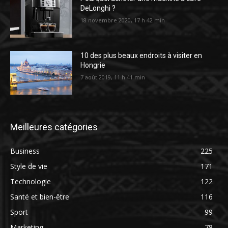
DeLonghi ?
18 novembre 2020, 17 h 42 min
10 des plus beaux endroits à visiter en
Hongrie
7 août 2019, 11 h 41 min
Meilleures catégories
Business
225
Style de vie
171
Technologie
122
Santé et bien-être
116
Sport
99
Marketing
78