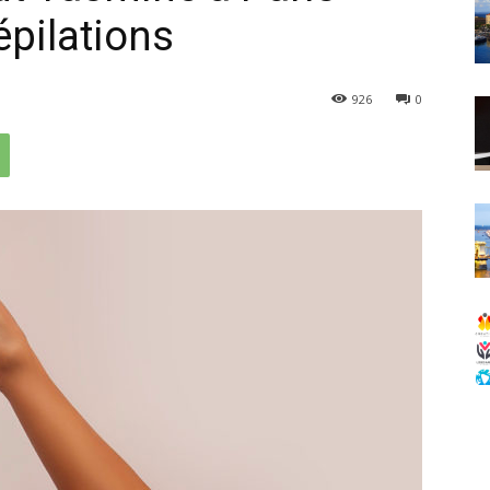
épilations
926
0