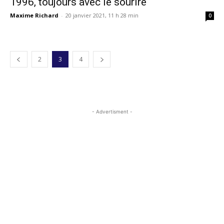
1996, toujours avec le sourire
Maxime Richard
-
20 janvier 2021, 11 h 28 min
0
2
3
4
- Advertisment -