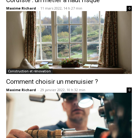
Maxime Richard
-
11 mars 2022, 14 h 27 min
0
Construction et rénovation
Comment choisir un menuisier ?
Maxime Richard
-
29 janvier 2022, 10 h 32 min
0