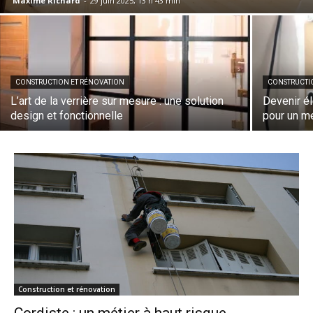
Maxime Richard
-
29 juin 2025, 13 h 43 min
CONSTRUCTION ET RÉNOVATION
CONSTRUCTI
L’art de la verrière sur mesure : une solution
Devenir él
design et fonctionnelle
pour un mé
Construction et rénovation
Cordiste : un métier à haut risque