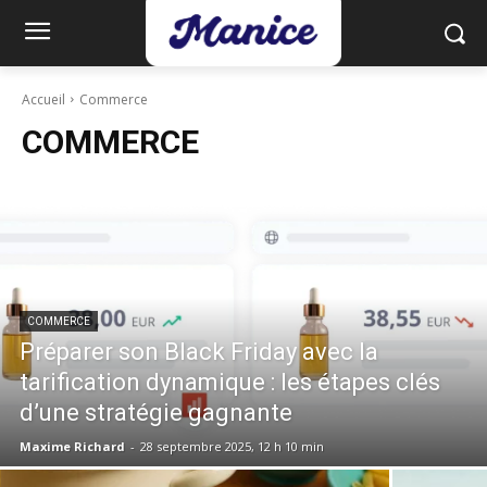
Accueil
Commerce
COMMERCE
COMMERCE
Préparer son Black Friday avec la
tarification dynamique : les étapes clés
d’une stratégie gagnante
Maxime Richard
-
28 septembre 2025, 12 h 10 min