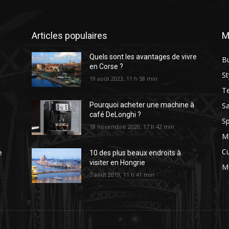
Articles populaires
M
Quels sont les avantages de vivre
B
en Corse ?
St
19 août 2023, 11 h 58 min
T
Sa
Pourquoi acheter une machine à
café DeLonghi ?
Sp
18 novembre 2020, 17 h 42 min
M
Cu
e
10 des plus beaux endroits à
visiter en Hongrie
M
7 août 2019, 11 h 41 min