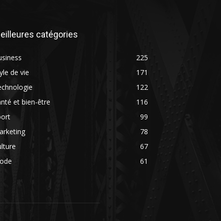
eilleures catégories
usiness
225
yle de vie
171
echnologie
122
nté et bien-être
116
ort
99
arketing
78
lture
67
ode
61