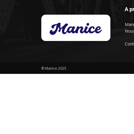
A p
Mani
Nous
Cont
© Manice 2025