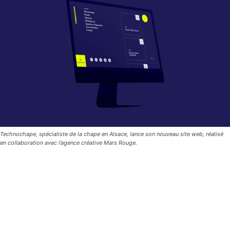
Technochape, spécialiste de la chape en Alsace, lance son nouveau site web, réalisé
en collaboration avec l’agence créative Mars Rouge.