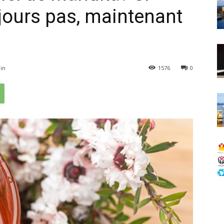
jours pas, maintenant
in
1576
0