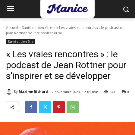
Accueil
Santé et bien-être
« Les vraies rencontres » : le podcast de
Jean Rottner pour s'inspirer et se...
Santé et bien-être
« Les vraies rencontres » : le
podcast de Jean Rottner pour
s’inspirer et se développer
By
Maxime Richard
2 novembre 2023, 8 h 05 min
343
0