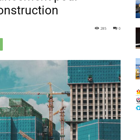
onstruction
285
0