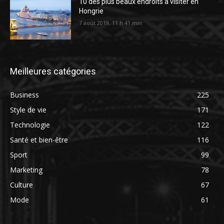
10 des plus beaux endroits à visiter en
Hongrie
7 août 2019, 11 h 41 min
Meilleures catégories
Business
225
Style de vie
171
Technologie
122
Santé et bien-être
116
Sport
99
Marketing
78
Culture
67
Mode
61