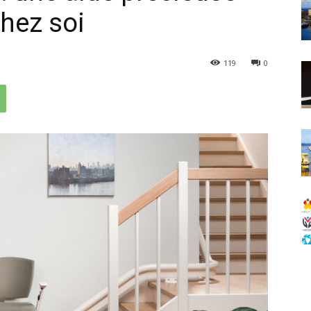
chez soi
119
0