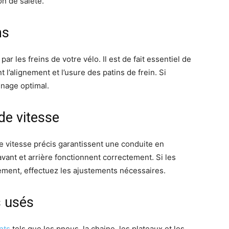
on de saleté.
ns
ar les freins de votre vélo. Il est de fait essentiel de
t l’alignement et l’usure des patins de frein. Si
inage optimal.
de vitesse
e vitesse précis garantissent une conduite en
vant et arrière fonctionnent correctement. Si les
ement, effectuez les ajustements nécessaires.
s usés
nts
tels que les pneus, la chaine, les plateaux et les