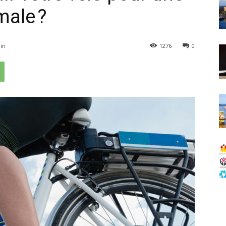
male ?
in
1276
0