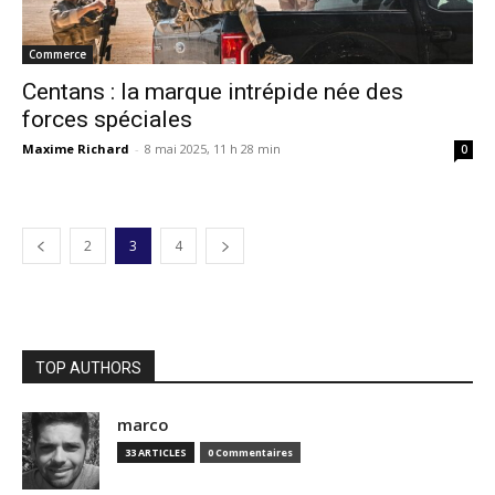
Commerce
Centans : la marque intrépide née des
forces spéciales
Maxime Richard
-
8 mai 2025, 11 h 28 min
0
2
3
4
TOP AUTHORS
marco
33 ARTICLES
0 Commentaires