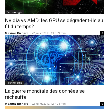
Technologie
Nvidia vs AMD: les GPU se dégradent-ils au
fil du temps?
Maxime Richard
-
22 juillet 2019, 13 h 09 min
0
Technologie
La guerre mondiale des données se
réchauffe
Maxime Richard
-
22 juillet 2019, 12 h 05 min
0