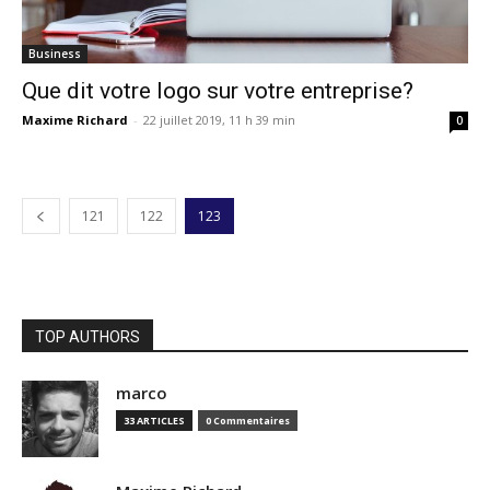
Business
Que dit votre logo sur votre entreprise?
Maxime Richard
-
22 juillet 2019, 11 h 39 min
0
121
122
123
TOP AUTHORS
marco
33 ARTICLES
0 Commentaires