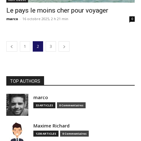
Le pays le moins cher pour voyager
marco
-
16 octobre 2025, 2 h 21 min
0
1
2
3
TOP AUTHORS
marco
33 ARTICLES
0 Commentaires
Maxime Richard
1230 ARTICLES
0 Commentaires