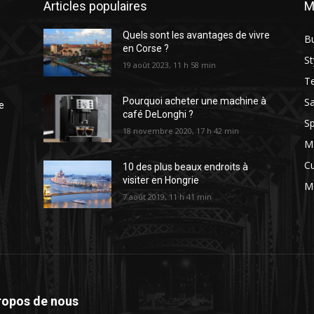
Articles populaires
M
Quels sont les avantages de vivre
B
en Corse ?
St
19 août 2023, 11 h 58 min
T
Sa
Pourquoi acheter une machine à
e
café DeLonghi ?
s
Sp
18 novembre 2020, 17 h 42 min
M
Cu
10 des plus beaux endroits à
visiter en Hongrie
M
7 août 2019, 11 h 41 min
ropos de nous