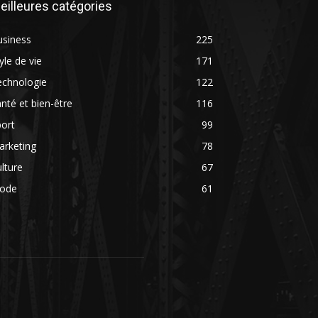
eilleures catégories
usiness
225
yle de vie
171
echnologie
122
nté et bien-être
116
ort
99
arketing
78
lture
67
ode
61