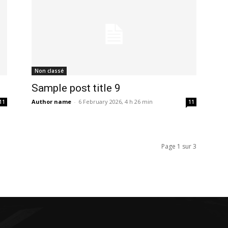
Non classé
Sample post title 9
Author name
-
6 February 2026, 4 h 26 min
11
11
Page 1 sur 3