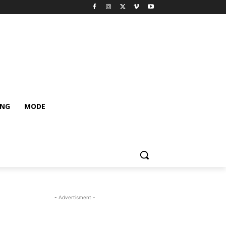
ING
MODE
- Advertisment -