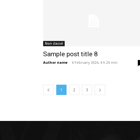
Non classé
Sample post title 8
Author name
-
6 February 2026, 4 h 26 min
1
2
3