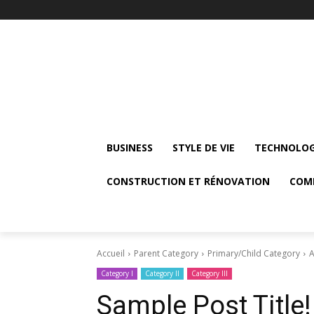
BUSINESS
STYLE DE VIE
TECHNOLOG
CONSTRUCTION ET RÉNOVATION
COM
Accueil
Parent Category
Primary/Child Category
A
Category I
Category II
Category III
Sample Post Title!