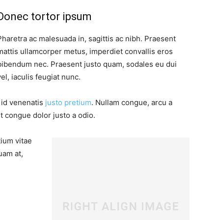
Donec tortor ipsum
Pharetra ac malesuada in, sagittis ac nibh. Praesent
mattis ullamcorper metus, imperdiet convallis eros
bibendum nec. Praesent justo quam, sodales eu dui
vel, iaculis feugiat nunc.
, id venenatis
justo pretium
. Nullam congue, arcu a
t congue dolor justo a odio.
tium vitae
uam at,