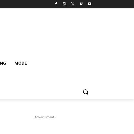
ING
MODE
- Advertisment -