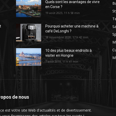
Quels sont les avantages de vivre
B
en Corse ?
St
19 août 2023, 11 h 58 min
T
Sa
t
Pourquoi acheter une machine à
café DeLonghi ?
Sp
18 novembre 2020, 17 h 42 min
M
Cu
10 des plus beaux endroits à
e
visiter en Hongrie
M
7 août 2019, 11 h 41 min
ropos de nous
ce est votre site Web d'actualités et de divertissement.
 vous fournissons des articles sur tous les sujets !