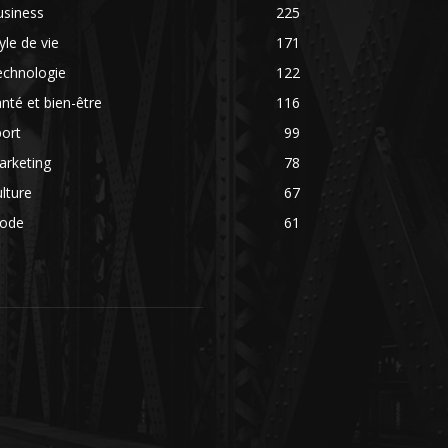
usiness
225
yle de vie
171
echnologie
122
nté et bien-être
116
ort
99
arketing
78
lture
67
ode
61